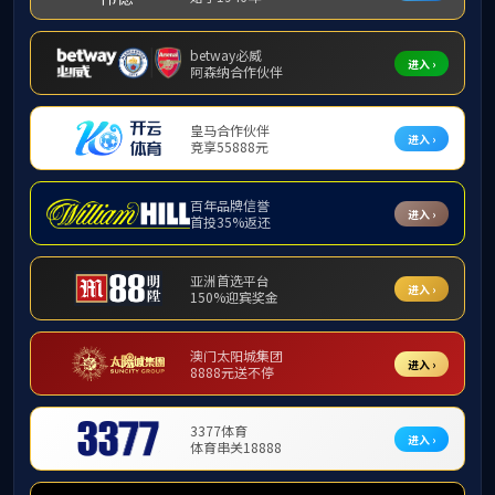
师资队伍
当前位置：
网站首页
>>
师资队伍
>>
行
两院院士
杰出专家
行政人员：
李波
廖碧莲
伍
辅导员：
陈晓江
郑艳青
梅
专职教师
实验教师
行政教师