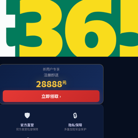
建设
招聘信息
校园文化
下载中心